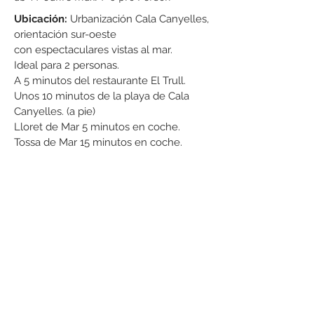
Ubicación:
Urbanización Cala Canyelles,
orientación sur-oeste
con espectaculares vistas al mar.
Ideal para 2 personas.
A 5 minutos del restaurante El Trull.
Unos 10 minutos de la playa de Cala
Canyelles. (a pie)
Lloret de Mar 5 minutos en coche.
Tossa de Mar 15 minutos en coche.
Tipo:
Apartamento con
piscina comunitaria.
1 dormitorio con cama de matrimonio.
1 baño con ducha.
Cocina completamente equipada.
Salón / comedor completamente
equipado.
Terraza dispone de muebles de jardín y
barbacoa.
Dispone de calefacción. (coste basado