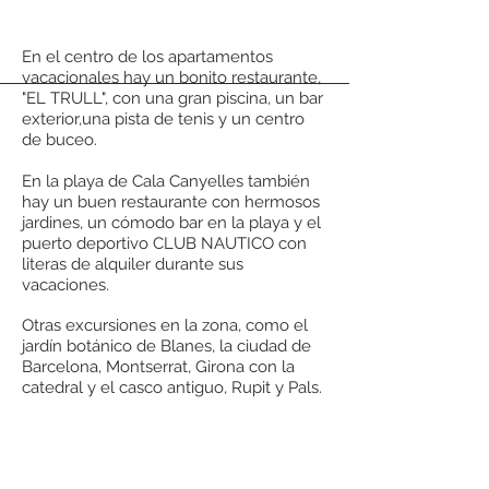
En el centro de los apartamentos
vacacionales hay un bonito restaurante,
"EL TRULL", con una gran piscina, un bar
exterior,una pista de tenis y un centro
de buceo.
En la playa de Cala Canyelles también
hay un buen restaurante con hermosos
jardines, un cómodo bar en la playa y el
puerto deportivo CLUB NAUTICO con
literas de alquiler durante sus
vacaciones.
Otras excursiones en la zona, como el
jardín botánico de Blanes, la ciudad de
Barcelona, ​​Montserrat, Girona con la
catedral y el casco antiguo, Rupit y Pals.
Dalí y su museo en Figueres, el cercano
Pirineo con Andorra, uno de los parques
naturales más bellos de Cataluña, todo